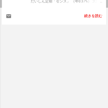
だいしん定期「センス」 （年0.37%） 大阪
信用金庫 の だいしん定期「センス」 は、
利率年0.37%（税引き後0.294%）、預け入れ
続きを読む
期間１年の定期預金です。預入金額は、1口
100万円以上1,000万円以下となっていま
す。 大阪信用金庫 だいしん定期「センス」
（PDF） 利率年0.37%（税引き後0.294%）
２位 香川銀行セルフうどん支店 超金利ト
ッピング定期預金 （年0.28%） 香川銀行セ
ルフうどん支店 の 超金利トッピング定期預
金 は、利率年0.28%、預け入れ期間１年の
定期預金です。預入金額は、100万円以内と
なっています。 香川銀行セルフうどん支店
超金利トッピング定期預金 利率年0.28%
（税引き後0.223%） ３位 愛媛銀行インタ
ーネット専用四国八十八カ所支店 100万円
限定だんだん定期預金 （年0.27%） 愛媛銀
行四国八十八カ所支店 の 100万円限定だん
だん定期預金 は、利率年0.27%、預け入れ