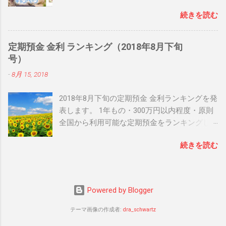
えると、先着50,000名に りそな × ILLUMS オリ
続きを読む
ジナルブランケットが当たるなどの内容とな
っています。 日頃 りそな銀行 を利用してお
り、店頭に行く機会のある方は是非チェック
定期預金 金利 ランキング（2018年8月下旬
してみて下さいね！ 関連リンク： りそな冬の
号）
ぬくもりキャンペーン 関連リンク： 銀行人気
-
8月 15, 2018
ブログランキング
2018年8月下旬の定期預金 金利ランキングを発
表します。 1年もの・300万円以内程度・原則
全国から利用可能な定期預金をランキングし
ています。 1位 大阪信用金庫 だいしん定期
続きを読む
「センス」 （年0.37%） 大阪信用金庫 の だい
しん定期「センス」 は、利率年0.37%（税引き
後0.294%）、預け入れ期間１年の定期預金で
す。預入金額は、1口100万円以上1,000万円以
Powered by Blogger
下となっています。 大阪信用金庫 だいしん定
期「センス」（PDF） 利率年0.37%（税引き後
テーマ画像の作成者:
dra_schwartz
0.294%） ２位 香川銀行セルフうどん支店 超