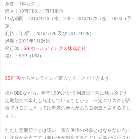
条件：1年もの
購入：10万円以上1万円単位
申込期間：2010/1/13（水）9:00～2010/1/22（金）18:00（予
定）
利払：年2回（2010/7/26 及び 2011/1/26）
満期：2011年1月26日
発行体：
SBIホールディングス株式会社
格付：BBB（R&I）
SBI証券
からオンラインで購入することができます。
格付BBBながら、年率1.90%という利息は非常に魅力的です。
定期預金の金利も低迷していることから、一定のリスクが許
容できる方にとっては考慮の余地がある選択肢と言えるでし
ょう。
ただし定期預金とは違い、預金保険の対象とはならない点に
は注意が必要です（発行体が倒産するなどし元本が保証され