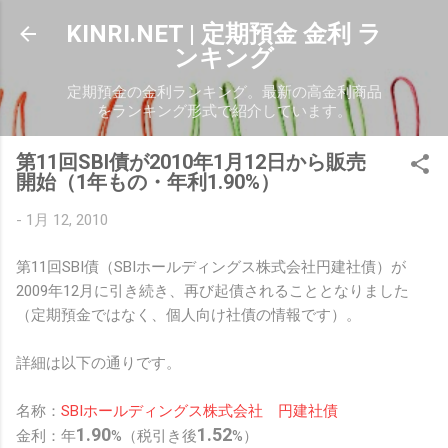
スキップしてメイン コンテンツに移動
KINRI.NET | 定期預金 金利 ラ
ンキング
定期預金の金利ランキング。最新の高金利商品
をランキング形式で紹介しています。
第11回SBI債が2010年1月12日から販売
開始（1年もの・年利1.90%）
-
1月 12, 2010
第11回SBI債（SBIホールディングス株式会社円建社債）が
2009年12月に引き続き、再び起債されることとなりました
（定期預金ではなく、個人向け社債の情報です）。
詳細は以下の通りです。
名称：
SBIホールディングス株式会社 円建社債
1.90
1.52
金利：年
%（税引き後
%）