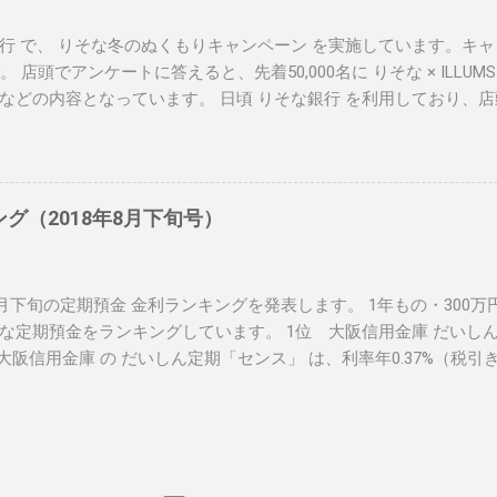
行 で、 りそな冬のぬくもりキャンペーン を実施しています。キャン
。 店頭でアンケートに答えると、先着50,000名に りそな × ILLU
などの内容となっています。 日頃 りそな銀行 を利用しており、
クしてみて下さいね！ 関連リンク： りそな冬のぬくもりキャンペー
ランキング
ング（2018年8月下旬号）
年8月下旬の定期預金 金利ランキングを発表します。 1年もの・300
な定期預金をランキングしています。 1位 大阪信用金庫 だいしん
） 大阪信用金庫 の だいしん定期「センス」 は、利率年0.37%（税引き
定期預金です。預入金額は、1口100万円以上1,000万円以下となっ
期「センス」（PDF） 利率年0.37%（税引き後0.294%） ２位 
ピング定期預金 （年0.28%） 香川銀行セルフうどん支店 の 超金
28%、預け入れ期間１年の定期預金です。預入金額は、100万円以内
どん支店 超金利トッピング定期預金 利率年0.28%（税引き後0.22