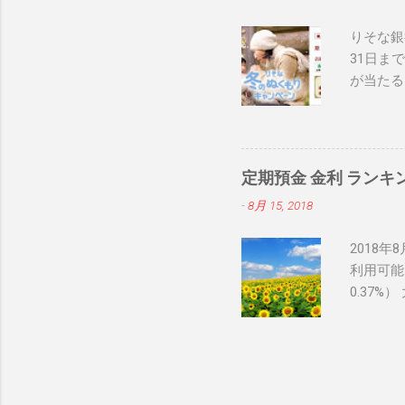
りそな銀
31日まで
が当たる
非チェッ
気ブログ
定期預金 金利 ランキ
-
8月 15, 2018
2018
利用可能
0.37%
間１年の
いしん定
金利トッ
率年0.
セルフう