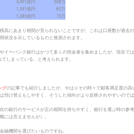
4,491億円
208万
1,391億円
85万
1,285億円
75万
残高にあまり相関が見られないことですが、これは口座数が過去
用状況を示しているものと推測されます。
やイーバンク銀行はかつて多くの預金者を集めましたが、現在で
われてしまっている、と考えられます。
ング
の記事でも紹介しましたが、やはりその時々で顧客満足度の高
は預け替えもしやすく、そうした傾向がより反映されやすいので
在の銀行のサービスが正の相関を持ちやすく、銀行を選ぶ時の参
概には言えませんが）。
金融機関を選びたいものですね。