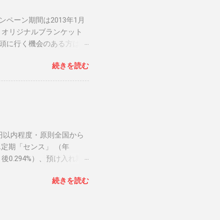
ペーン期間は2013年1月
MS オリジナルブランケット
店頭に行く機会のある方は是
ン 関連リンク： 銀行人
続きを読む
万円以内程度・原則全国から
定期「センス」 （年
後0.294%）、預け入れ期
ています。 大阪信用金庫 だ
続きを読む
香川銀行セルフうどん支店 超
利トッピング定期預金 は、利
となっています。 香川銀行
3%） ３位 愛媛銀行インタ