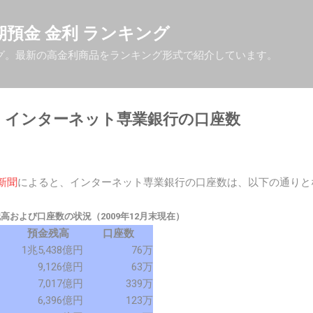
スキップしてメイン コンテンツに移動
| 定期預金 金利 ランキング
グ。最新の高金利商品をランキング形式で紹介しています。
月末】インターネット専業銀行の口座数
新聞
によると、インターネット専業銀行の口座数は、以下の通りと
および口座数の状況（2009年12月末現在）
預金残高
口座数
1兆5,438億円
76万
9,126億円
63万
7,017億円
339万
6,396億円
123万