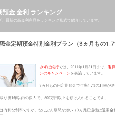
スキップしてメイン コンテンツに移動
| 定期預金 金利 ランキング
グ。最新の高金利商品をランキング形式で紹介しています。
職金定期預金特別金利プラン（3ヵ月もの1.7
みずほ銀行
では、2011年1月31日まで、
退
ンのキャンペーン
を実施しています。
3ヵ月もの円定期預金で年率1.7%の利率が
取り後1年以内の個人で、500万円以上を預け入れることです。
は有利な利率ですが、なにぶん期間が短い（3ヵ月経過後は通常金