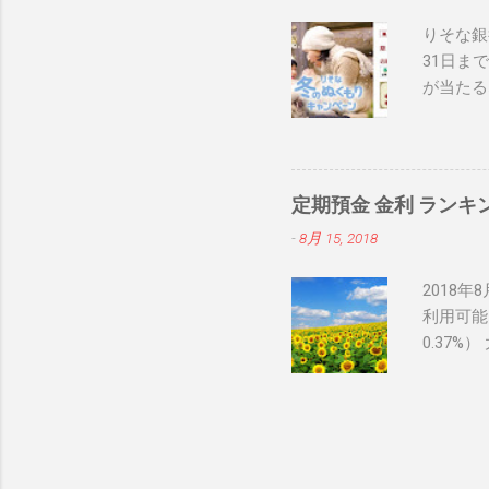
りそな銀
31日まで
が当たる
非チェッ
気ブログ
定期預金 金利 ランキ
-
8月 15, 2018
2018
利用可能
0.37%
間１年の
いしん定
金利トッ
率年0.
セルフう