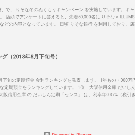
行 で、 りそな冬のぬくもりキャンペーン を実施しています。キャン
。 店頭でアンケートに答えると、先着50,000名に りそな × ILLU
などの内容となっています。 日頃 りそな銀行 を利用しており、
クしてみて下さいね！ 関連リンク： りそな冬のぬくもりキャンペー
ランキング
ング（2018年8月下旬号）
年8月下旬の定期預金 金利ランキングを発表します。 1年もの・300
な定期預金をランキングしています。 1位 大阪信用金庫 だいしん
） 大阪信用金庫 の だいしん定期「センス」 は、利率年0.37%（税引き
定期預金です。預入金額は、1口100万円以上1,000万円以下となっ
期「センス」（PDF） 利率年0.37%（税引き後0.294%） ２位 
ピング定期預金 （年0.28%） 香川銀行セルフうどん支店 の 超金
28%、預け入れ期間１年の定期預金です。預入金額は、100万円以内
どん支店 超金利トッピング定期預金 利率年0.28%（税引き後0.22