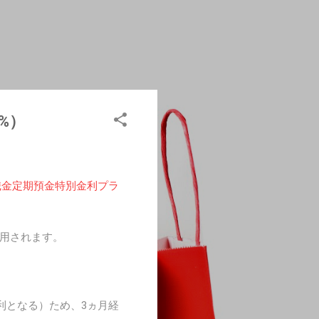
%）
職金定期預金特別金利プラ
適用されます。
利となる）ため、3ヵ月経