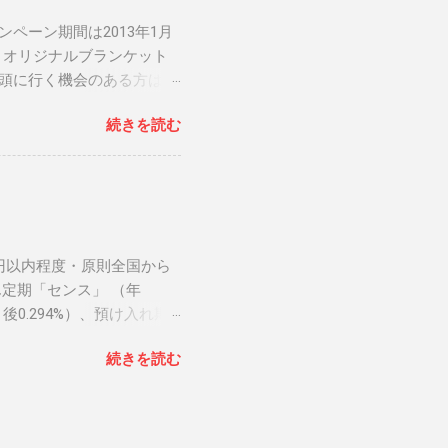
ペーン期間は2013年1月
MS オリジナルブランケット
店頭に行く機会のある方は是
ン 関連リンク： 銀行人
続きを読む
万円以内程度・原則全国から
定期「センス」 （年
後0.294%）、預け入れ期
ています。 大阪信用金庫 だ
続きを読む
香川銀行セルフうどん支店 超
利トッピング定期預金 は、利
となっています。 香川銀行
3%） ３位 愛媛銀行インタ