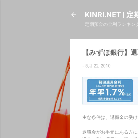
KINRI.NET 
定期預金の金利ランキン
【みずほ銀行】退
-
8月 22, 2010
主な条件は、退職金の受け
退職金がお手元にある方に