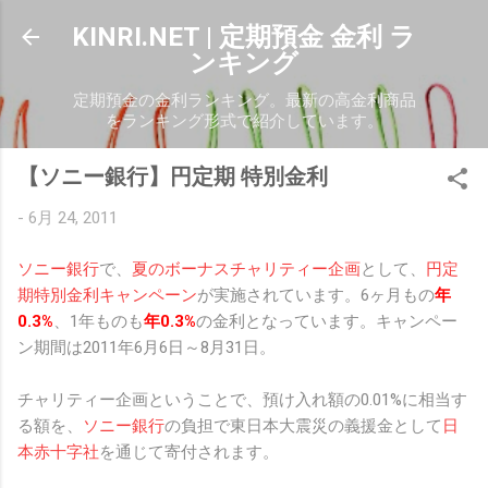
スキップしてメイン コンテンツに移動
KINRI.NET | 定期預金 金利 ラ
ンキング
定期預金の金利ランキング。最新の高金利商品
をランキング形式で紹介しています。
【ソニー銀行】円定期 特別金利
-
6月 24, 2011
ソニー銀行
で、
夏のボーナスチャリティー企画
として、
円定
期特別金利キャンペーン
が実施されています。6ヶ月もの
年
0.3%
、1年ものも
年0.3%
の金利となっています。キャンペー
ン期間は2011年6月6日～8月31日。
チャリティー企画ということで、預け入れ額の0.01%に相当す
る額を、
ソニー銀行
の負担で東日本大震災の義援金として
日
本赤十字社
を通じて寄付されます。