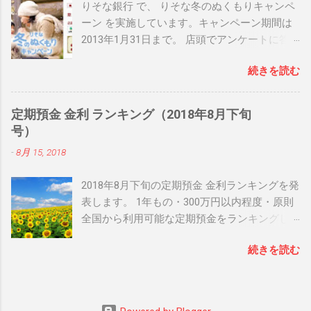
りそな銀行 で、 りそな冬のぬくもりキャンペ
ーン を実施しています。キャンペーン期間は
2013年1月31日まで。 店頭でアンケートに答
えると、先着50,000名に りそな × ILLUMS オリ
続きを読む
ジナルブランケットが当たるなどの内容とな
っています。 日頃 りそな銀行 を利用してお
り、店頭に行く機会のある方は是非チェック
定期預金 金利 ランキング（2018年8月下旬
してみて下さいね！ 関連リンク： りそな冬の
号）
ぬくもりキャンペーン 関連リンク： 銀行人気
-
8月 15, 2018
ブログランキング
2018年8月下旬の定期預金 金利ランキングを発
表します。 1年もの・300万円以内程度・原則
全国から利用可能な定期預金をランキングし
ています。 1位 大阪信用金庫 だいしん定期
続きを読む
「センス」 （年0.37%） 大阪信用金庫 の だい
しん定期「センス」 は、利率年0.37%（税引き
後0.294%）、預け入れ期間１年の定期預金で
す。預入金額は、1口100万円以上1,000万円以