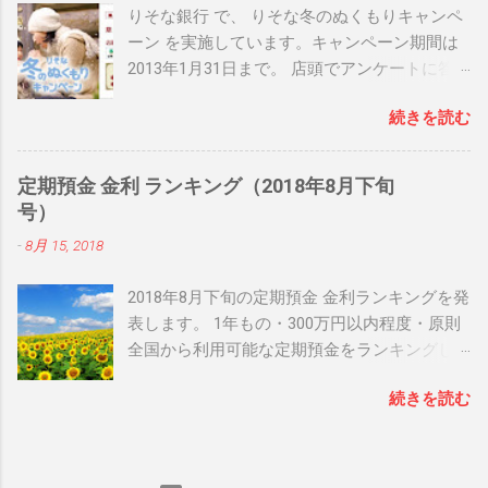
りそな銀行 で、 りそな冬のぬくもりキャンペ
ーン を実施しています。キャンペーン期間は
2013年1月31日まで。 店頭でアンケートに答
えると、先着50,000名に りそな × ILLUMS オリ
続きを読む
ジナルブランケットが当たるなどの内容とな
っています。 日頃 りそな銀行 を利用してお
り、店頭に行く機会のある方は是非チェック
定期預金 金利 ランキング（2018年8月下旬
してみて下さいね！ 関連リンク： りそな冬の
号）
ぬくもりキャンペーン 関連リンク： 銀行人気
-
8月 15, 2018
ブログランキング
2018年8月下旬の定期預金 金利ランキングを発
表します。 1年もの・300万円以内程度・原則
全国から利用可能な定期預金をランキングし
ています。 1位 大阪信用金庫 だいしん定期
続きを読む
「センス」 （年0.37%） 大阪信用金庫 の だい
しん定期「センス」 は、利率年0.37%（税引き
後0.294%）、預け入れ期間１年の定期預金で
す。預入金額は、1口100万円以上1,000万円以