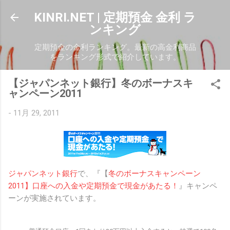
スキップしてメイン コンテンツに移動
KINRI.NET | 定期預金 金利 ラ
ンキング
定期預金の金利ランキング。最新の高金利商品
をランキング形式で紹介しています。
【ジャパンネット銀行】冬のボーナスキ
ャンペーン2011
-
11月 29, 2011
ジャパンネット銀行
で、『【
冬のボーナスキャンペーン
2011】口座への入金や定期預金で現金があたる！
』キャンペ
ーンが実施されています。