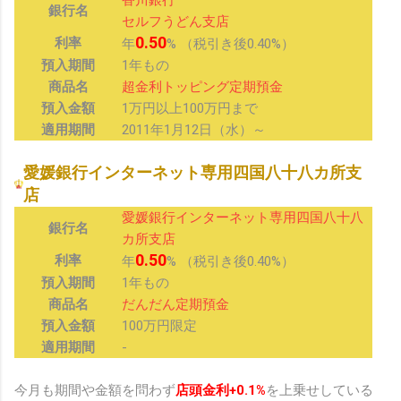
銀行名
セルフうどん支店
0.50
利率
年
% （税引き後0.40%）
預入期間
1年もの
商品名
超金利トッピング定期預金
預入金額
1万円以上100万円まで
適用期間
2011年1月12日（水）～
愛媛銀行インターネット専用四国八十八カ所支
店
愛媛銀行インターネット専用四国八十八
銀行名
カ所支店
0.50
利率
年
% （税引き後0.40%）
預入期間
1年もの
商品名
だんだん定期預金
預入金額
100万円限定
適用期間
-
今月も期間や金額を問わず
店頭金利+0.1%
を上乗せしている