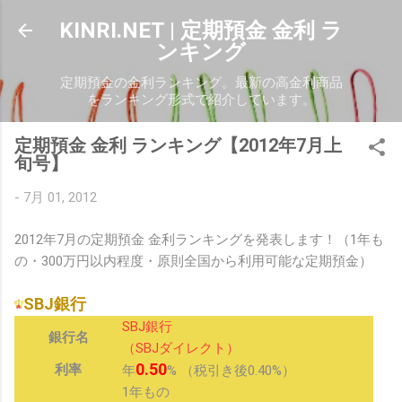
スキップしてメイン コンテンツに移動
KINRI.NET | 定期預金 金利 ラ
ンキング
定期預金の金利ランキング。最新の高金利商品
をランキング形式で紹介しています。
定期預金 金利 ランキング【2012年7月上
旬号】
-
7月 01, 2012
2012年7月の定期預金 金利ランキングを発表します！（1年も
の・300万円以内程度・原則全国から利用可能な定期預金）
SBJ銀行
SBJ銀行
銀行名
（SBJダイレクト）
0.50
利率
年
% （税引き後0.40%）
1年もの