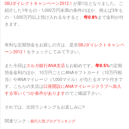
SBJダイレクトキャンペーン2012！
が第1位となりました。ご
紹介した1年もの・1,000万円未満の条件のほか、
例えば3年も
の・1,000万円以上預け入れるをすると、
年0.8%
まで金利が付
きます。
有利な定期預金をお探しの方は、是非
SBJダイレクトキャンペ
ーン2012！
をチェックしてみて下さい。
また今回は
スルガ銀行ANA支店
もお勧めです。
年0.5%
の定期
預金金利のほか、10万円ごとにANAギフトカード（10万円相
当）やANAマイレージ（1,000マイル）が当たるオマケ付きで
す。こちらの支店は
口座開設にANAマイレージクラブへ加入
する等いくつか条件があります
のでご確認下さい。
それでは、次回ランキングもお楽しみに!!
関連リンク：
銀行人気ブログランキング