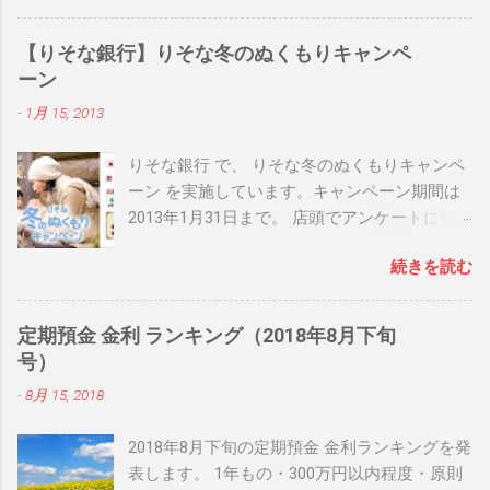
【りそな銀行】りそな冬のぬくもりキャンペ
ーン
-
1月 15, 2013
りそな銀行 で、 りそな冬のぬくもりキャンペ
ーン を実施しています。キャンペーン期間は
2013年1月31日まで。 店頭でアンケートに答
えると、先着50,000名に りそな × ILLUMS オリ
続きを読む
ジナルブランケットが当たるなどの内容とな
っています。 日頃 りそな銀行 を利用してお
り、店頭に行く機会のある方は是非チェック
定期預金 金利 ランキング（2018年8月下旬
してみて下さいね！ 関連リンク： りそな冬の
号）
ぬくもりキャンペーン 関連リンク： 銀行人気
-
8月 15, 2018
ブログランキング
2018年8月下旬の定期預金 金利ランキングを発
表します。 1年もの・300万円以内程度・原則