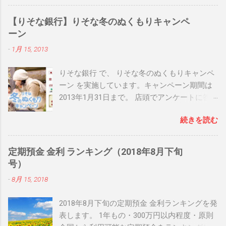
【りそな銀行】りそな冬のぬくもりキャンペ
ーン
-
1月 15, 2013
りそな銀行 で、 りそな冬のぬくもりキャンペ
ーン を実施しています。キャンペーン期間は
2013年1月31日まで。 店頭でアンケートに答
えると、先着50,000名に りそな × ILLUMS オリ
続きを読む
ジナルブランケットが当たるなどの内容とな
っています。 日頃 りそな銀行 を利用してお
り、店頭に行く機会のある方は是非チェック
定期預金 金利 ランキング（2018年8月下旬
してみて下さいね！ 関連リンク： りそな冬の
号）
ぬくもりキャンペーン 関連リンク： 銀行人気
-
8月 15, 2018
ブログランキング
2018年8月下旬の定期預金 金利ランキングを発
表します。 1年もの・300万円以内程度・原則