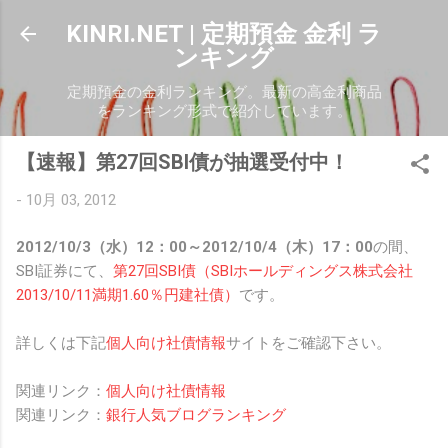
スキップしてメイン コンテンツに移動
KINRI.NET | 定期預金 金利 ラ
ンキング
定期預金の金利ランキング。最新の高金利商品
をランキング形式で紹介しています。
【速報】第27回SBI債が抽選受付中！
-
10月 03, 2012
2012/10/3（水）12：00～2012/10/4（木）17：00
の間、
SBI証券にて、
第27回SBI債（SBIホールディングス株式会社
2013/10/11満期1.60％円建社債）
です。
詳しくは下記
個人向け社債情報
サイトをご確認下さい。
関連リンク：
個人向け社債情報
関連リンク：
銀行人気ブログランキング