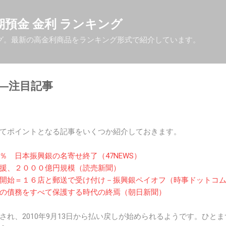
スキップしてメイン コンテンツに移動
| 定期預金 金利 ランキング
グ。最新の高金利商品をランキング形式で紹介しています。
―注目記事
てポイントとなる記事をいくつか紹介しておきます。
％ 日本振興銀の名寄せ終了（47NEWS）
援、２０００億円規模（読売新聞）
開始＝１６店と郵送で受け付け－振興銀ペイオフ（時事ドットコ
の債務をすべて保護する時代の終焉（朝日新聞）
され、2010年9月13日から払い戻しが始められるようです。ひと