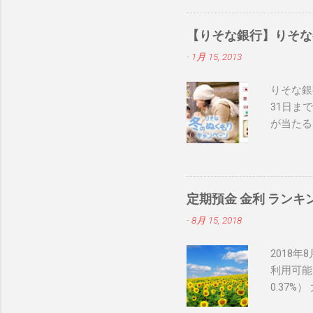
【りそな銀行】りそな
-
1月 15, 2013
りそな銀
31日まで
が当たる
非チェッ
気ブログ
定期預金 金利 ランキ
-
8月 15, 2018
2018
利用可能
0.37%
間１年の