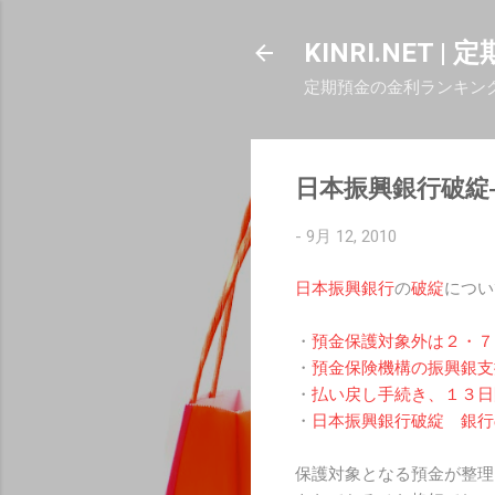
KINRI.NET 
定期預金の金利ランキン
日本振興銀行破綻
-
9月 12, 2010
日本振興銀行
の
破綻
につい
・
預金保護対象外は２・７
・
預金保険機構の振興銀支
・
払い戻し手続き、１３日
・
日本振興銀行破綻 銀行
保護対象となる預金が整理