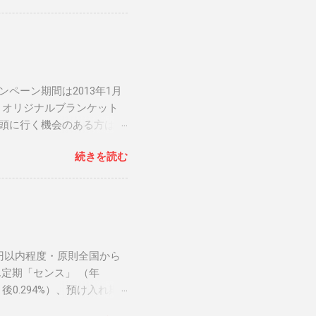
ペーン期間は2013年1月
MS オリジナルブランケット
店頭に行く機会のある方は是
ン 関連リンク： 銀行人
続きを読む
万円以内程度・原則全国から
定期「センス」 （年
後0.294%）、預け入れ期
ています。 大阪信用金庫 だ